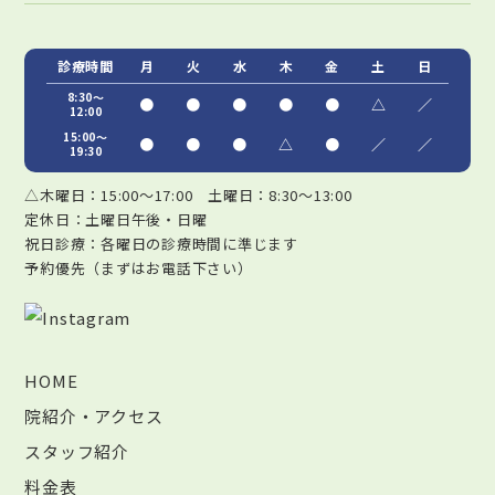
診療時間
月
火
水
木
金
土
日
8:30～
●
●
●
●
●
△
／
12:00
15:00～
●
●
●
△
●
／
／
19:30
△木曜日：15:00～17:00 土曜日：8:30～13:00
定休日：土曜日午後・日曜
祝日診療：各曜日の診療時間に準じます
予約優先（まずはお電話下さい）
HOME
院紹介・アクセス
スタッフ紹介
料金表