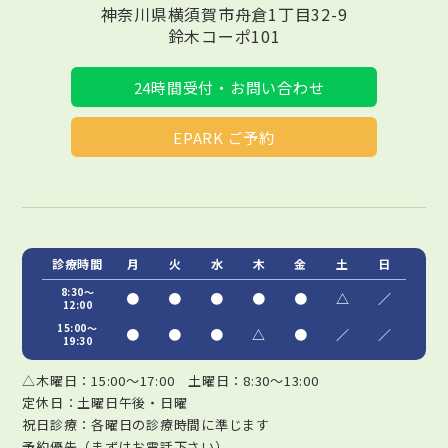
神奈川県横須賀市舟倉1丁目32-9
鈴木コーポ101
24時間受付・お問い合わせ
EPARK ご予約
診療時間
月
火
水
木
金
土
日
8:30～
●
●
●
●
●
△
／
12:00
15:00～
●
●
●
△
●
／
／
19:30
△木曜日：15:00～17:00 土曜日：8:30～13:00
定休日：土曜日午後・日曜
祝日診療：各曜日の診療時間に準じます
予約優先（まずはお電話下さい）