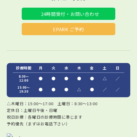
24時間受付・お問い合わせ
EPARK ご予約
診療時間
月
火
水
木
金
土
日
8:30～
●
●
●
●
●
△
／
12:00
15:00～
●
●
●
△
●
／
／
19:30
△木曜日：15:00～17:00 土曜日：8:30～13:00
定休日：土曜日午後・日曜
祝日診療：各曜日の診療時間に準じます
予約優先（まずはお電話下さい）